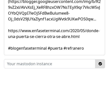
(https://blogger.googleusercontent.com/img/b/R2
9vZ2xl/AVvXsEj_XeRF8hzxOW7NsTEyX9qr7VkcW5vJ
OYbQVQpI7leOj5FdBwBulumee8-
Oj_0dsV29JUYaZlynf1acxUgWvtk9UKwPOS0qw...
https://www.enfaseterminal.com/2020/05/donde-
una-puerta-se-cierra-otra-se-abre.html
#blogenfaseterminal #puerta #refranero