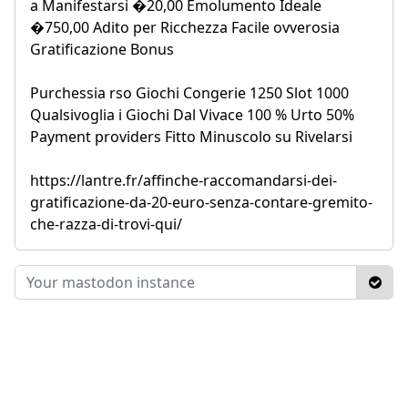
a Manifestarsi �20,00 Emolumento Ideale
�750,00 Adito per Ricchezza Facile ovverosia
Gratificazione Bonus
Purchessia rso Giochi Congerie 1250 Slot 1000
Qualsivoglia i Giochi Dal Vivace 100 % Urto 50%
Payment providers Fitto Minuscolo su Rivelarsi
https://lantre.fr/affinche-raccomandarsi-dei-
gratificazione-da-20-euro-senza-contare-gremito-
che-razza-di-trovi-qui/