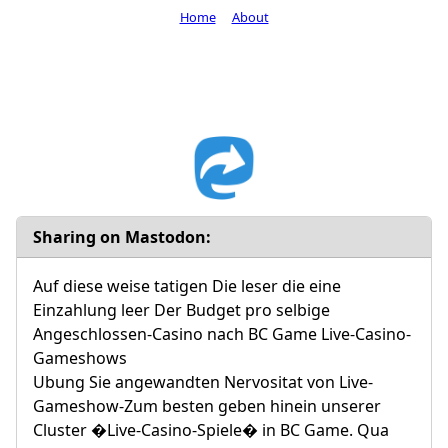
Home
About
Sharing on Mastodon:
Auf diese weise tatigen Die leser die eine
Einzahlung leer Der Budget pro selbige
Angeschlossen-Casino nach BC Game Live-Casino-
Gameshows
Ubung Sie angewandten Nervositat von Live-
Gameshow-Zum besten geben hinein unserer
Cluster �Live-Casino-Spiele� in BC Game. Qua