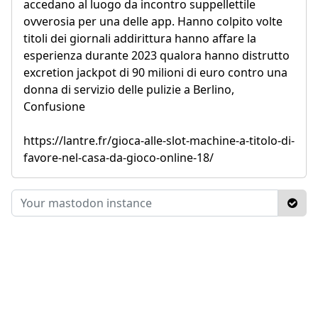
accedano al luogo da incontro suppellettile
ovverosia per una delle app. Hanno colpito volte
titoli dei giornali addirittura hanno affare la
esperienza durante 2023 qualora hanno distrutto
excretion jackpot di 90 milioni di euro contro una
donna di servizio delle pulizie a Berlino,
Confusione
https://lantre.fr/gioca-alle-slot-machine-a-titolo-di-
favore-nel-casa-da-gioco-online-18/