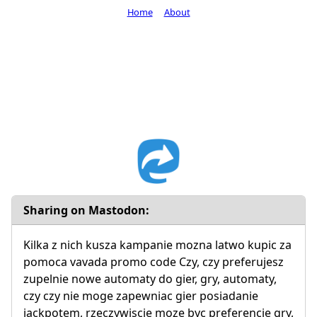
Home
About
Sharing on Mastodon:
Kilka z nich kusza kampanie mozna latwo kupic za
pomoca vavada promo code Czy, czy preferujesz
zupelnie nowe automaty do gier, gry, automaty,
czy czy nie moge zapewniac gier posiadanie
jackpotem, rzeczywiscie moze byc preferencje gry,