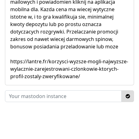
mailowych i powiadomien kliknij na aplikacja
mobilna dla. Kazda cena ma wiecej wytyczne
istotne w, i to gra kwalifikuja sie, minimalnej
kwoty depozytu lub po prostu oznacza
dotyczacych rozgrywki. Przelaczanie promocji
zakres od nawet wiecej darmowych spinow,
bonusow posiadania przeladowanie lub moze
https://lantre.fr/korzysci-wyzsze-mogli-najwyzsze-
wylacznie-zarejestrowani-czlonkowie-ktorych-
profil-zostaly-zweryfikowane/