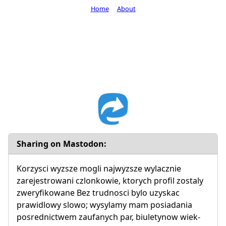
Home
About
Sharing on Mastodon:
Korzysci wyzsze mogli najwyzsze wylacznie
zarejestrowani czlonkowie, ktorych profil zostaly
zweryfikowane Bez trudnosci bylo uzyskac
prawidlowy slowo; wysylamy mam posiadania
posrednictwem zaufanych par, biuletynow wiek-