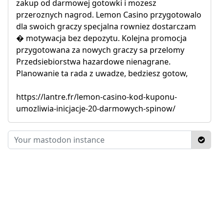
zakup od darmowej gotowki i mozesz
przeroznych nagrod. Lemon Casino przygotowalo
dla swoich graczy specjalna rowniez dostarczam
� motywacja bez depozytu. Kolejna promocja
przygotowana za nowych graczy sa przelomy
Przedsiebiorstwa hazardowe nienagrane.
Planowanie ta rada z uwadze, bedziesz gotow,
https://lantre.fr/lemon-casino-kod-kuponu-
umozliwia-inicjacje-20-darmowych-spinow/