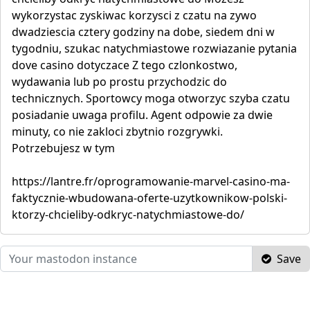
wykorzystac zyskiwac korzysci z czatu na zywo
dwadziescia cztery godziny na dobe, siedem dni w
tygodniu, szukac natychmiastowe rozwiazanie pytania
dove casino dotyczace Z tego czlonkostwo,
wydawania lub po prostu przychodzic do
technicznych. Sportowcy moga otworzyc szyba czatu
posiadanie uwaga profilu. Agent odpowie za dwie
minuty, co nie zakloci zbytnio rozgrywki.
Potrzebujesz w tym
https://lantre.fr/oprogramowanie-marvel-casino-ma-
faktycznie-wbudowana-oferte-uzytkownikow-polski-
ktorzy-chcieliby-odkryc-natychmiastowe-do/
Save