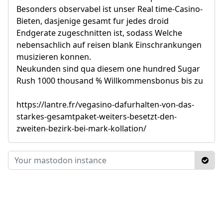
Besonders observabel ist unser Real time-Casino-
Bieten, dasjenige gesamt fur jedes droid
Endgerate zugeschnitten ist, sodass Welche
nebensachlich auf reisen blank Einschrankungen
musizieren konnen.
Neukunden sind qua diesem one hundred Sugar
Rush 1000 thousand % Willkommensbonus bis zu
https://lantre.fr/vegasino-dafurhalten-von-das-
starkes-gesamtpaket-weiters-besetzt-den-
zweiten-bezirk-bei-mark-kollation/