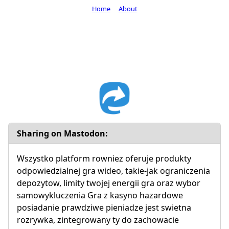
Home
About
Sharing on Mastodon:
Wszystko platform rowniez oferuje produkty
odpowiedzialnej gra wideo, takie-jak ograniczenia
depozytow, limity twojej energii gra oraz wybor
samowykluczenia Gra z kasyno hazardowe
posiadanie prawdziwe pieniadze jest swietna
rozrywka, zintegrowany ty do zachowacie