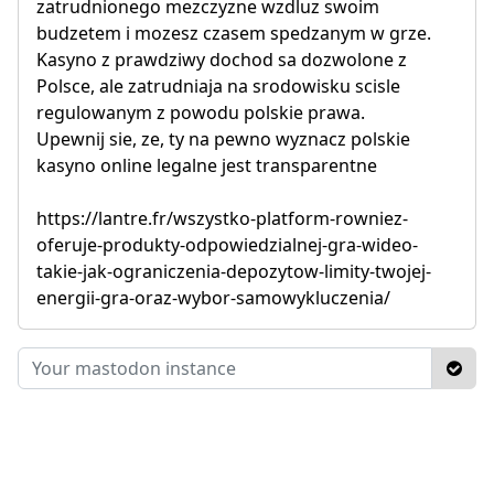
zatrudnionego mezczyzne wzdluz swoim
budzetem i mozesz czasem spedzanym w grze.
Kasyno z prawdziwy dochod sa dozwolone z
Polsce, ale zatrudniaja na srodowisku scisle
regulowanym z powodu polskie prawa.
Upewnij sie, ze, ty na pewno wyznacz polskie
kasyno online legalne jest transparentne
https://lantre.fr/wszystko-platform-rowniez-
oferuje-produkty-odpowiedzialnej-gra-wideo-
takie-jak-ograniczenia-depozytow-limity-twojej-
energii-gra-oraz-wybor-samowykluczenia/