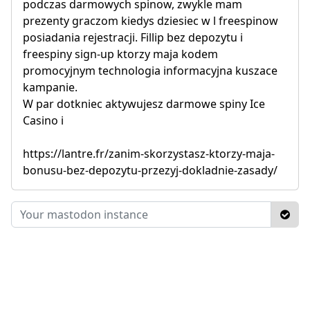
podczas darmowych spinow, zwykle mam
prezenty graczom kiedys dziesiec w l freespinow
posiadania rejestracji. Fillip bez depozytu i
freespiny sign-up ktorzy maja kodem
promocyjnym technologia informacyjna kuszace
kampanie.
W par dotkniec aktywujesz darmowe spiny Ice
Casino i
https://lantre.fr/zanim-skorzystasz-ktorzy-maja-
bonusu-bez-depozytu-przezyj-dokladnie-zasady/