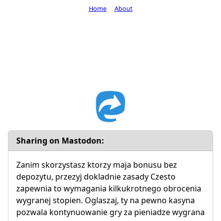
Home
About
Sharing on Mastodon:
Zanim skorzystasz ktorzy maja bonusu bez
depozytu, przezyj dokladnie zasady Czesto
zapewnia to wymagania kilkukrotnego obrocenia
wygranej stopien. Oglaszaj, ty na pewno kasyna
pozwala kontynuowanie gry za pieniadze wygrana