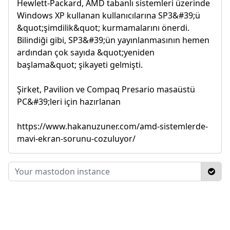
Hewlett-Packard, AMD tabanlı sistemleri üzerinde
Windows XP kullanan kullanıcılarına SP3&#39;ü
&quot;şimdilik&quot; kurmamalarını önerdi.
Bilindiği gibi, SP3&#39;ün yayınlanmasının hemen
ardından çok sayıda &quot;yeniden
başlama&quot; şikayeti gelmişti.
Şirket, Pavilion ve Compaq Presario masaüstü
PC&#39;leri için hazırlanan
https://www.hakanuzuner.com/amd-sistemlerde-
mavi-ekran-sorunu-cozuluyor/