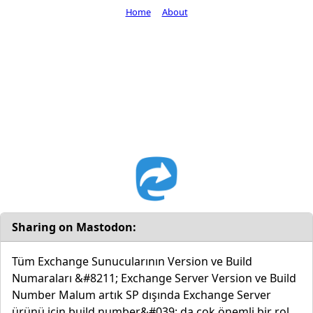
Home
About
Sharing on Mastodon:
Tüm Exchange Sunucularının Version ve Build
Numaraları &#8211; Exchange Server Version ve Build
Number Malum artık SP dışında Exchange Server
ürünü için build number&#039; da çok önemli bir rol